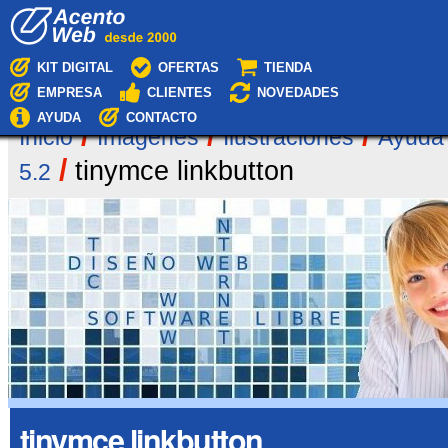
Cambiar
Navegación
a
contenido.
|
KIT DIGITAL
OFERTAS
TIENDA
Saltar
EMPRESA
CLIENTES
NOVEDADES
a
navegación
AYUDA
CONTACTO
/
/
/
Inicio
Imágenes
Ilustraciones
Ayuda
/
tinymce linkbutton
5.2
tinymce linkbutton