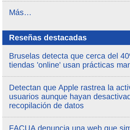
Noticias
Más…
propias
-
Reseñas destacadas
Bruselas detecta que cerca del 4
tiendas 'online' usan prácticas ma
Detectan que Apple rastrea la acti
usuarios aunque hayan desactivad
recopilación de datos
FACUA denuncia una web que simul