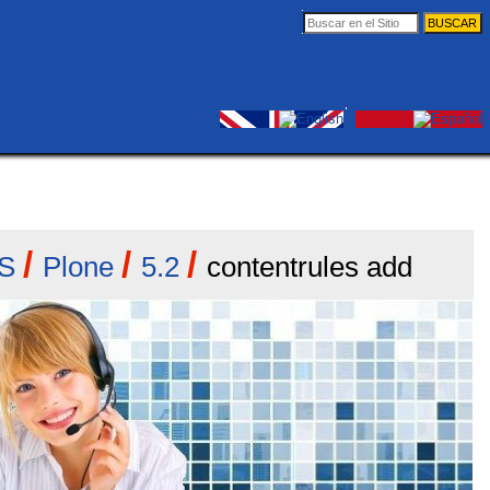
Buscar
Búsqueda
Avanzada…
Herramientas
Entrar
Personales
/
/
/
S
Plone
5.2
contentrules add