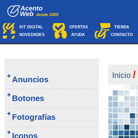
Cambiar
Navegación
a
contenido.
|
Saltar
KIT DIGITAL
OFERTAS
TIENDA
a
NOVEDADES
AYUDA
CONTACTO
navegación
Inicio
Anuncios
Botones
Fotografías
Iconos