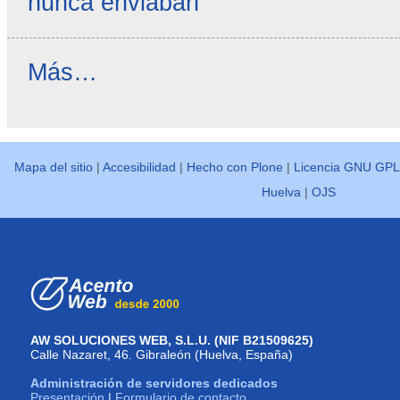
nunca enviaban
Reseñas
Más…
destacadas
-
Mapa del sitio
|
Accesibilidad
|
Hecho con Plone
|
Licencia GNU GPL
Huelva
|
OJS
AW SOLUCIONES WEB, S.L.U. (NIF B21509625)
Calle Nazaret, 46. Gibraleón (Huelva, España)
Administración de servidores dedicados
Presentación
|
Formulario de contacto