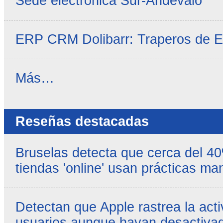
Sede electrónica Sur-Andévalo
ERP CRM Dolibarr: Traperos de 
Noticias
Más…
propias
-
Reseñas destacadas
Bruselas detecta que cerca del 4
tiendas 'online' usan prácticas ma
Detectan que Apple rastrea la acti
usuarios aunque hayan desactivad