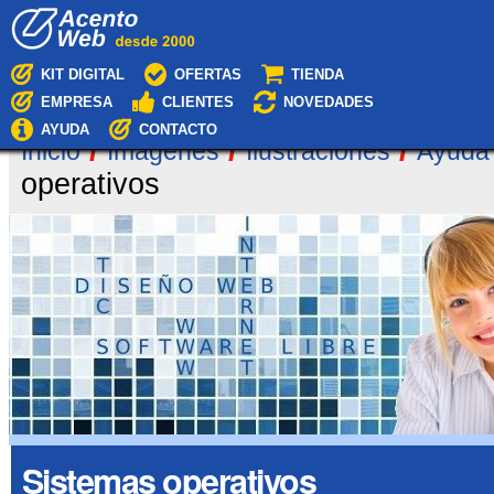
Cambiar
Navegación
a
contenido.
|
KIT DIGITAL
OFERTAS
TIENDA
Saltar
EMPRESA
CLIENTES
NOVEDADES
a
navegación
AYUDA
CONTACTO
/
/
/
Inicio
Imágenes
Ilustraciones
Ayuda
operativos
Sistemas operativos