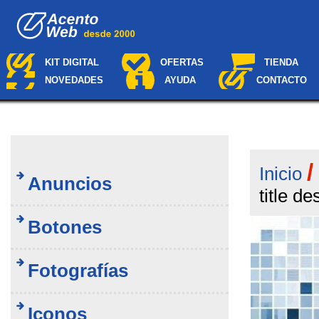
Cambiar
Navegación
a
contenido.
|
Saltar
KIT DIGITAL
OFERTAS
TIENDA
a
NOVEDADES
AYUDA
CONTACTO
navegación
Inicio
Anuncios
title de
Botones
Fotografías
Iconos