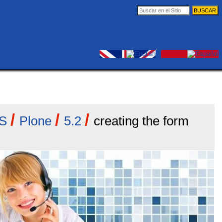
Buscar
Búsqueda
Avanzada…
Herramientas
Entrar
Personales
/
/
/
S
Plone
5.2
creating the form