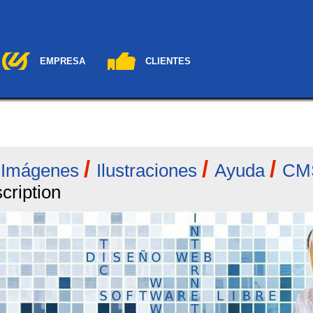
EMPRESA
CLIENTES
/
/
/
/
Imágenes
Ilustraciones
Ayuda
CM
scription