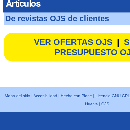
Artículos
De revistas OJS de clientes
VER OFERTAS OJS
|
S
PRESUPUESTO O
Mapa del sitio
|
Accesibilidad
|
Hecho con Plone
|
Licencia GNU GPL
Huelva
|
OJS