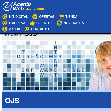
Cambiar
Navegación
a
contenido.
|
KIT DIGITAL
OFERTAS
TIENDA
Saltar
EMPRESA
CLIENTES
NOVEDADES
a
navegación
AYUDA
CONTACTO
/
OJS
Inicio
OJS