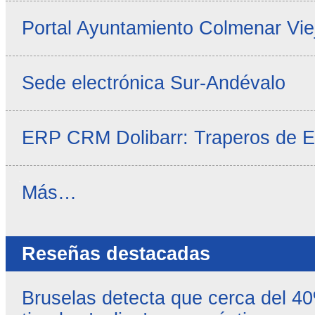
Portal Ayuntamiento Colmenar Vie
Sede electrónica Sur-Andévalo
ERP CRM Dolibarr: Traperos de 
Noticias
Más…
propias
-
Reseñas destacadas
Bruselas detecta que cerca del 4