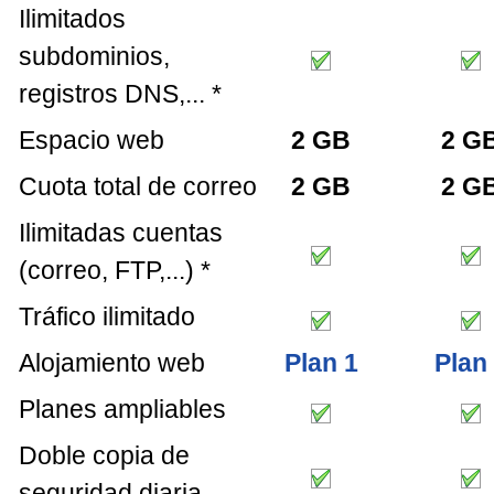
Ilimitados
subdominios,
registros DNS,... *
Espacio web
2 GB
2 G
Cuota total de correo
2 GB
2 G
Ilimitadas cuentas
(correo, FTP,...) *
Tráfico ilimitado
Alojamiento web
Plan 1
Plan
Planes ampliables
Doble copia de
seguridad diaria