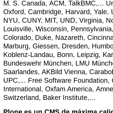
M. S. Canada, ACM, TalkBMC,... Un
Oxford, Cambridge, Harvard, Yale
NYU, CUNY, MIT, UND, Virginia, No
Louisville, Wisconsin, Pennsylvania
Colorado, Duke, Nazareth, Cincinna
Marburg, Giessen, Dresden, Humbol
Koblenz-Landau, Bonn, Leipzig, Kar
Bundeswehr München, LMU Münch
Saarlandes, AKBild Vienna, Carab
UPC,... Free Software Foundation,
International, Oxfam America, Amnes
Switzerland, Baker Institute,...
Plone es un CMS
de máxima cali