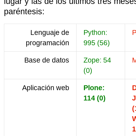
lugar y las de los últimos tres mese
paréntesis:
Lenguaje de
Python:
P
programación
995 (56)
Base de datos
Zope: 54
M
(0)
Aplicación web
Plone:
D
114 (0)
J
(
1