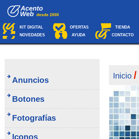
Cambiar
Navegación
a
contenido.
|
Saltar
KIT DIGITAL
OFERTAS
TIENDA
a
NOVEDADES
AYUDA
CONTACTO
navegación
Inicio
Anuncios
Botones
Fotografías
Iconos