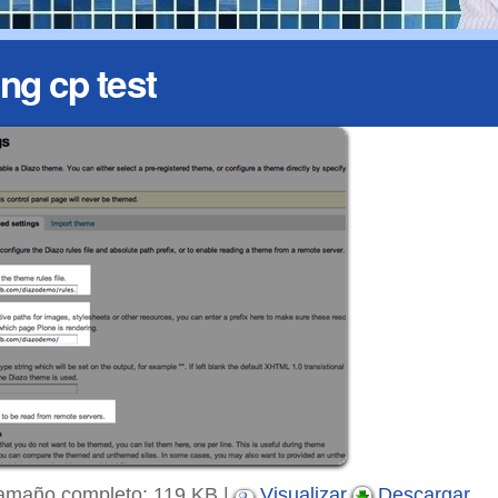
ng cp test
amaño completo:
119 KB
|
Visualizar
Descargar