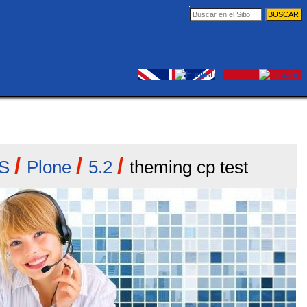
Buscar
Búsqueda
Avanzada…
Herramientas
Entrar
Personales
/
/
/
S
Plone
5.2
theming cp test