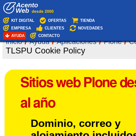
Cambiar
Navegación
a
contenido.
|
KIT DIGITAL
OFERTAS
TIENDA
Saltar
EMPRESA
CLIENTES
NOVEDADES
a
navegación
AYUDA
CONTACTO
/
/
/
/
Inicio
Ayuda
Aplicaciones
Plone
C
TLSPU Cookie Policy
Sitios web Plone de
al año
Dominio, correo y
alojamiento incluido