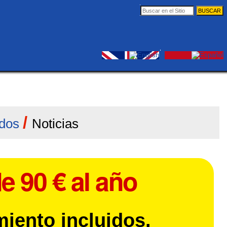
Buscar
Búsqueda
Avanzada…
Herramientas
Entrar
Personales
/
dos
Noticias
e 90 € al año
miento incluidos.