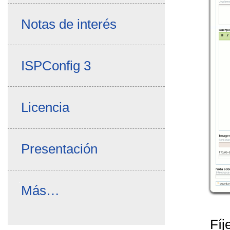
Notas de interés
ISPConfig 3
Licencia
Presentación
Novedades
Más…
Ayuda
-
Fíj