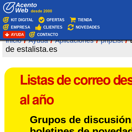
Cambiar
Navegación
a
contenido.
|
KIT DIGITAL
OFERTAS
TIENDA
Saltar
EMPRESA
CLIENTES
NOVEDADES
a
navegación
AYUDA
CONTACTO
/
/
/
/
Inicio
Ayuda
Aplicaciones
phpList
de estalista.es
Listas de correo de
al año
Grupos de discusión
boletines de noveda