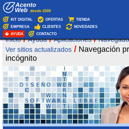
Cambiar
Navegación
a
contenido.
|
KIT DIGITAL
OFERTAS
TIENDA
Saltar
EMPRESA
CLIENTES
NOVEDADES
a
navegación
AYUDA
CONTACTO
/
/
/
Inicio
Ayuda
Aplicaciones
Navegado
/
Navegación p
Ver sitios actualizados
incógnito