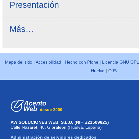
Presentación
Novedades
Más…
Ayuda
-
Mapa del sitio
|
Accesibilidad
|
Hecho con Plone
|
Licencia GNU GPL
Huelva
|
OJS
AW SOLUCIONES WEB, S.L.U. (NIF B21509625)
Calle Nazaret, 46. Gibraleón (Huelva, España)
Administración de servidores dedicados