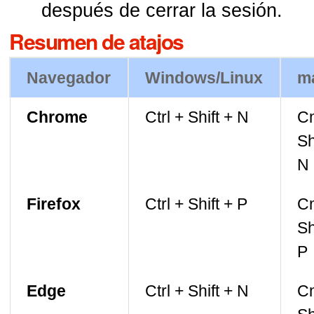
después de cerrar la sesión.
Resumen de atajos
Navegador
Windows/Linux
m
Chrome
Ctrl + Shift + N
C
Sh
N
Firefox
Ctrl + Shift + P
C
Sh
P
Edge
Ctrl + Shift + N
C