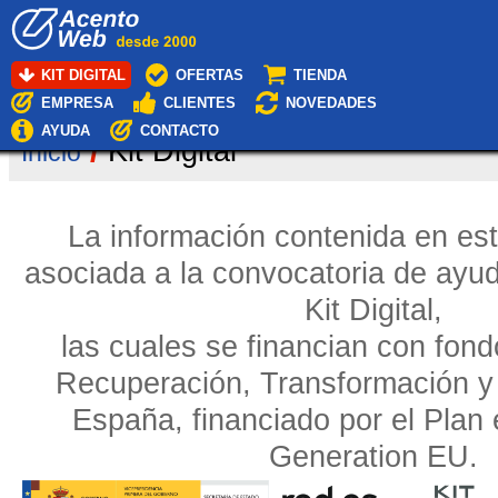
Cambiar
Navegación
a
contenido.
|
KIT DIGITAL
OFERTAS
TIENDA
Saltar
EMPRESA
CLIENTES
NOVEDADES
a
navegación
AYUDA
CONTACTO
/
Kit Digital
Inicio
La información contenida en es
asociada a la convocatoria de ayu
Kit Digital,
las cuales se financian con fond
Recuperación, Transformación y 
España, financiado por el Plan
Generation EU.