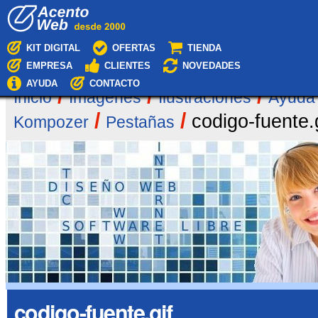
Cambiar
Navegación
a
contenido.
|
KIT DIGITAL
OFERTAS
TIENDA
Saltar
EMPRESA
CLIENTES
NOVEDADES
a
navegación
AYUDA
CONTACTO
/
/
/
Inicio
Imágenes
Ilustraciones
Ayuda
/
/
codigo-fuente.
Kompozer
Pestañas
codigo-fuente.gif