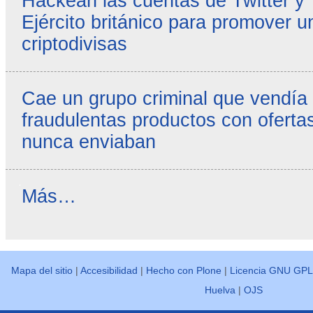
Hackean las cuentas de Twitter y
Ejército británico para promover u
criptodivisas
Cae un grupo criminal que vendía
fraudulentas productos con ofertas
nunca enviaban
Reseñas
Más…
destacadas
-
Mapa del sitio
|
Accesibilidad
|
Hecho con Plone
|
Licencia GNU GPL
Huelva
|
OJS