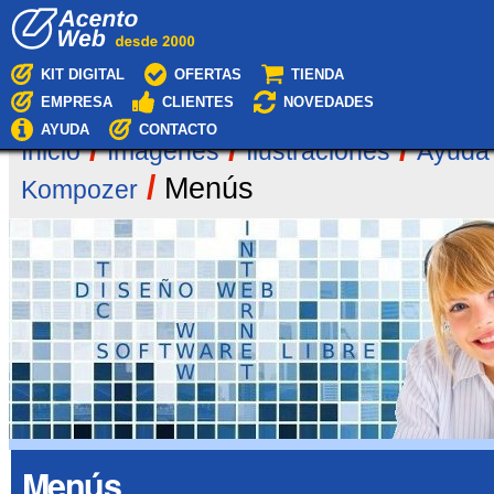
Cambiar
Navegación
a
contenido.
|
KIT DIGITAL
OFERTAS
TIENDA
Saltar
EMPRESA
CLIENTES
NOVEDADES
a
navegación
AYUDA
CONTACTO
/
/
/
Inicio
Imágenes
Ilustraciones
Ayuda
/
Menús
Kompozer
Menús