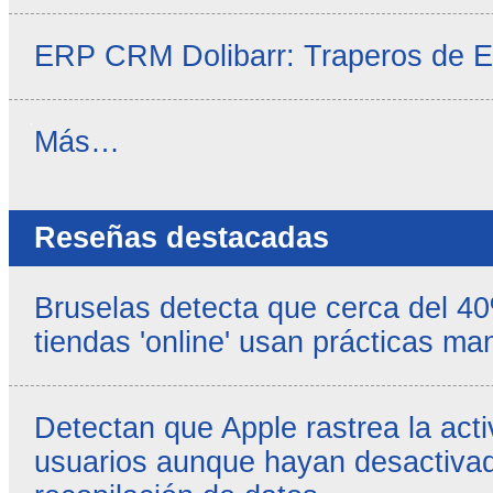
ERP CRM Dolibarr: Traperos de 
Noticias
Más…
propias
-
Reseñas destacadas
Bruselas detecta que cerca del 4
tiendas 'online' usan prácticas ma
Detectan que Apple rastrea la acti
usuarios aunque hayan desactivad