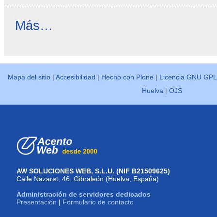
Reseñas
Más…
destacadas
-
Mapa del sitio
|
Accesibilidad
|
Hecho con Plone
|
Licencia GNU GPL
Huelva
|
OJS
AW SOLUCIONES WEB, S.L.U. (NIF B21509625)
Calle Nazaret, 46. Gibraleón (Huelva, España)
Administración de servidores dedicados
Presentación
|
Formulario de contacto