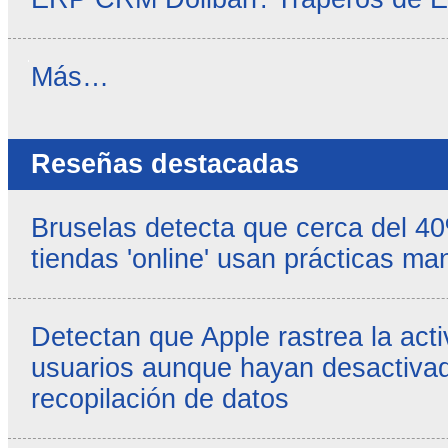
Noticias
Más…
propias
-
Reseñas destacadas
Bruselas detecta que cerca del 4
tiendas 'online' usan prácticas ma
Detectan que Apple rastrea la acti
usuarios aunque hayan desactivad
recopilación de datos