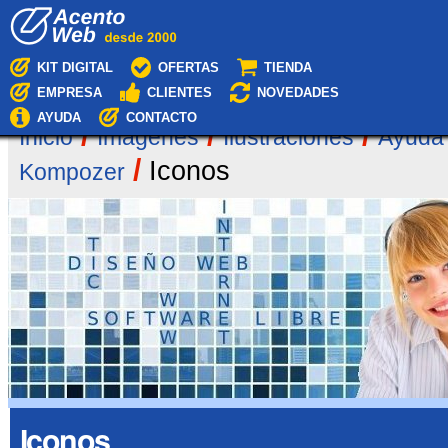
Cambiar
Navegación
a
contenido.
|
KIT DIGITAL
OFERTAS
TIENDA
Saltar
EMPRESA
CLIENTES
NOVEDADES
a
navegación
AYUDA
CONTACTO
/
/
/
Inicio
Imágenes
Ilustraciones
Ayuda
/
Iconos
Kompozer
Iconos