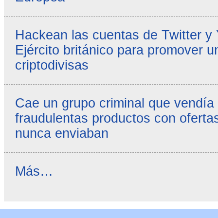
Hackean las cuentas de Twitter y
Ejército británico para promover u
criptodivisas
Cae un grupo criminal que vendía
fraudulentas productos con ofertas
nunca enviaban
Reseñas
Más…
destacadas
-