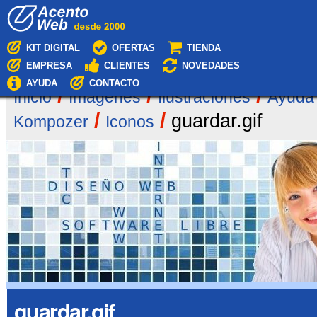
Cambiar
Navegación
a
contenido.
|
KIT DIGITAL
OFERTAS
TIENDA
Saltar
EMPRESA
CLIENTES
NOVEDADES
a
navegación
AYUDA
CONTACTO
/
/
/
Inicio
Imágenes
Ilustraciones
Ayuda
/
/
guardar.gif
Kompozer
Iconos
guardar.gif