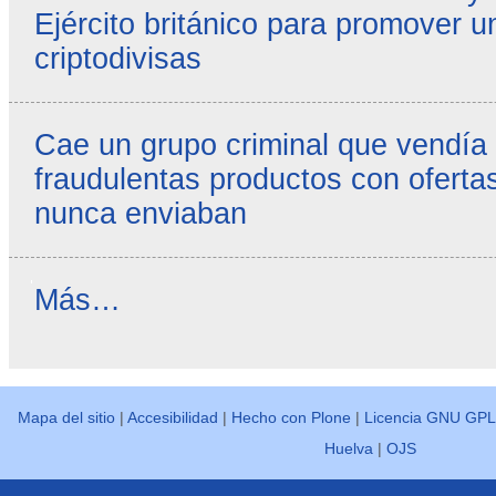
Ejército británico para promover u
criptodivisas
Cae un grupo criminal que vendía
fraudulentas productos con ofertas
nunca enviaban
Reseñas
Más…
destacadas
-
Mapa del sitio
|
Accesibilidad
|
Hecho con Plone
|
Licencia GNU GPL
Huelva
|
OJS