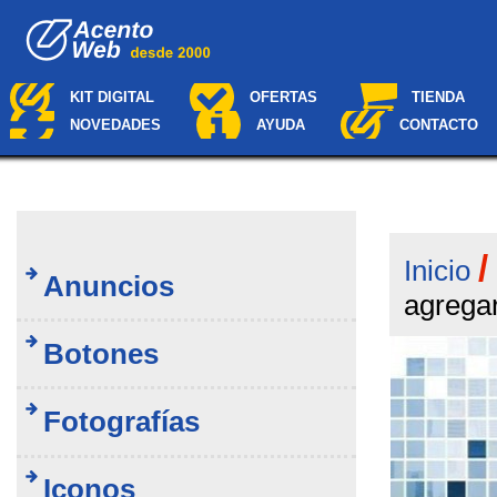
Cambiar
Navegación
a
contenido.
|
Saltar
KIT DIGITAL
OFERTAS
TIENDA
a
NOVEDADES
AYUDA
CONTACTO
navegación
Inicio
Anuncios
agregar
Botones
Fotografías
Iconos