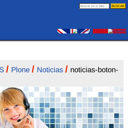
Buscar
Búsqueda
Avanzada…
Herramientas
Entrar
Personales
/
/
/
S
Plone
Noticias
noticias-boton-