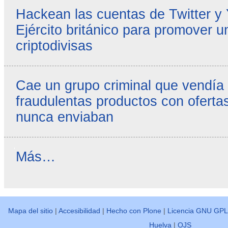
Hackean las cuentas de Twitter y
Ejército británico para promover u
criptodivisas
Cae un grupo criminal que vendía
fraudulentas productos con ofertas
nunca enviaban
Reseñas
Más…
destacadas
-
Mapa del sitio
|
Accesibilidad
|
Hecho con Plone
|
Licencia GNU GPL
Huelva
|
OJS