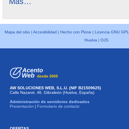
Reseñas
Más…
destacadas
-
Mapa del sitio
|
Accesibilidad
|
Hecho con Plone
|
Licencia GNU GPL
Huelva
|
OJS
AW SOLUCIONES WEB, S.L.U. (NIF B21509625)
Calle Nazaret, 46. Gibraleón (Huelva, España)
Administración de servidores dedicados
Presentación
|
Formulario de contacto
OFERTAS