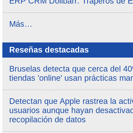
ERP CRM Dolibarr: Traperos de 
Noticias
Más…
propias
-
Reseñas destacadas
Bruselas detecta que cerca del 4
tiendas 'online' usan prácticas ma
Detectan que Apple rastrea la acti
usuarios aunque hayan desactivad
recopilación de datos