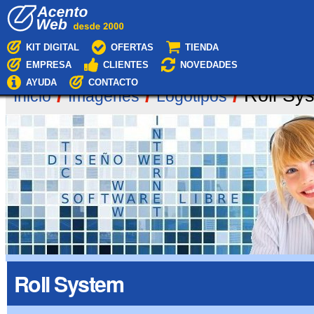
Cambiar
Navegación
a
contenido.
|
KIT DIGITAL
OFERTAS
TIENDA
Saltar
EMPRESA
CLIENTES
NOVEDADES
a
navegación
AYUDA
CONTACTO
/
/
/
Roll Sy
Inicio
Imágenes
Logotipos
Roll System