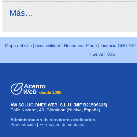
Reseñas
Más…
destacadas
-
Mapa del sitio
|
Accesibilidad
|
Hecho con Plone
|
Licencia GNU GPL
Huelva
|
OJS
AW SOLUCIONES WEB, S.L.U. (NIF B21509625)
Calle Nazaret, 46. Gibraleón (Huelva, España)
Administración de servidores dedicados
Presentación
|
Formulario de contacto