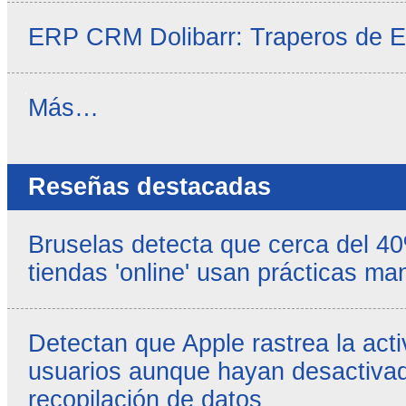
ERP CRM Dolibarr: Traperos de 
Noticias
Más…
propias
-
Reseñas destacadas
Bruselas detecta que cerca del 4
tiendas 'online' usan prácticas ma
Detectan que Apple rastrea la acti
usuarios aunque hayan desactivad
recopilación de datos