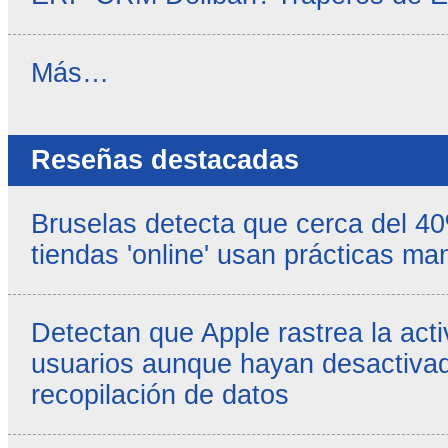
Noticias
Más…
propias
-
Reseñas destacadas
Bruselas detecta que cerca del 4
tiendas 'online' usan prácticas ma
Detectan que Apple rastrea la acti
usuarios aunque hayan desactivad
recopilación de datos