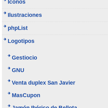
Iconos
Ilustraciones
phpList
Logotipos
Gestiocio
GNU
Venta duplex San Javier
MasCupon
Jamón Ibérico de Bellota