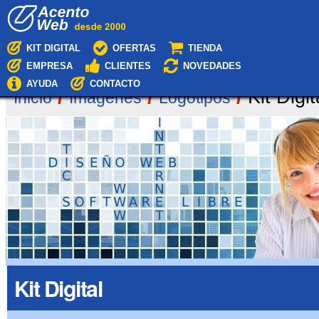
Cambiar
Navegación
a
contenido.
|
KIT DIGITAL
OFERTAS
TIENDA
Saltar
EMPRESA
CLIENTES
NOVEDADES
a
navegación
AYUDA
CONTACTO
/
/
/
Kit Digit
Inicio
Imágenes
Logotipos
Kit Digital