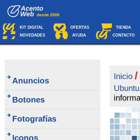
Cambiar
Navegación
a
contenido.
|
Saltar
KIT DIGITAL
OFERTAS
TIENDA
a
NOVEDADES
AYUDA
CONTACTO
navegación
Inicio
Anuncios
Ubuntu
inform
Botones
Fotografías
Iconos