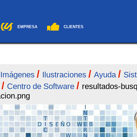
EMPRESA
CLIENTES
/
/
/
/
Imágenes
Ilustraciones
Ayuda
Sis
/
/
Centro de Software
resultados-bus
acion.png