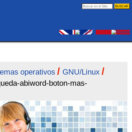
Buscar
Búsqueda
Avanzada…
Herramientas
Entrar
Personales
/
/
temas operativos
GNU/Linux
queda-abiword-boton-mas-