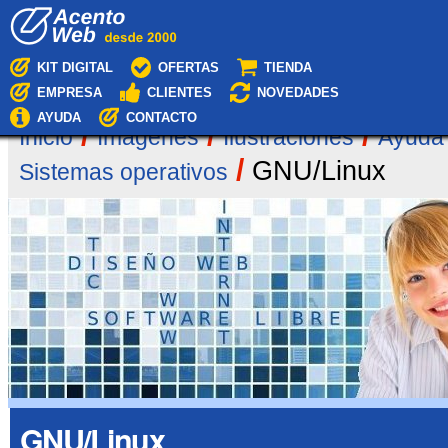
Cambiar
Navegación
a
contenido.
|
KIT DIGITAL
OFERTAS
TIENDA
Saltar
EMPRESA
CLIENTES
NOVEDADES
a
navegación
AYUDA
CONTACTO
/
/
/
Inicio
Imágenes
Ilustraciones
Ayuda
/
GNU/Linux
Sistemas operativos
GNU/Linux