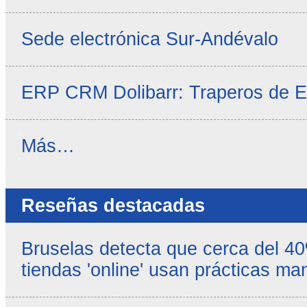
Sede electrónica Sur-Andévalo
ERP CRM Dolibarr: Traperos de 
Noticias
Más…
propias
-
Reseñas destacadas
Bruselas detecta que cerca del 4
tiendas 'online' usan prácticas ma