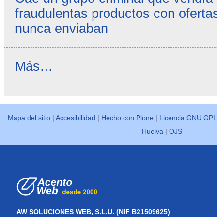
fraudulentas productos con ofertas
nunca enviaban
Reseñas
Más…
destacadas
-
Mapa del sitio
|
Accesibilidad
|
Hecho con Plone
|
Licencia GNU GPL
Huelva
|
OJS
AW SOLUCIONES WEB, S.L.U. (NIF B21509625)