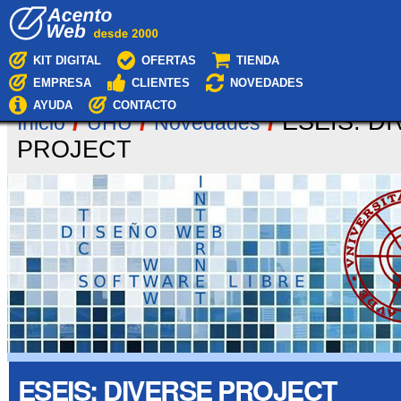
Cambiar
Navegación
a
contenido.
|
KIT DIGITAL
OFERTAS
TIENDA
Saltar
EMPRESA
CLIENTES
NOVEDADES
a
navegación
AYUDA
CONTACTO
/
/
/
ESEIS: D
Inicio
UHU
Novedades
PROJECT
ESEIS: DIVERSE PROJECT