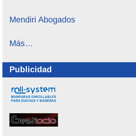
Mendiri Abogados
OC
Más…
Directorio
-
Publicidad