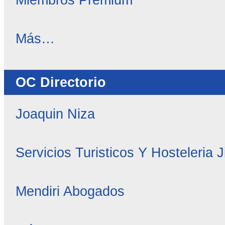
OC
Más…
Noticias
-
OC Directorio
Joaquin Niza
Servicios Turisticos Y Hosteleria 
Mendiri Abogados