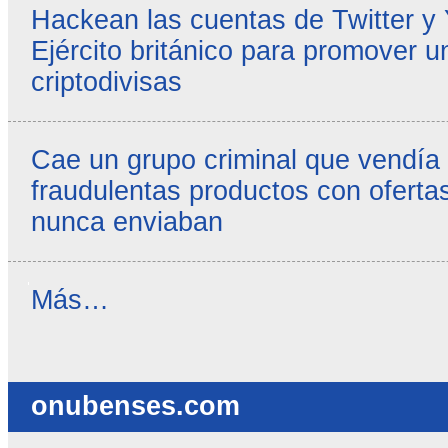
Hackean las cuentas de Twitter y
Ejército británico para promover u
criptodivisas
Cae un grupo criminal que vendía
fraudulentas productos con ofertas
nunca enviaban
Reseñas
Más…
destacadas
-
onubenses.com