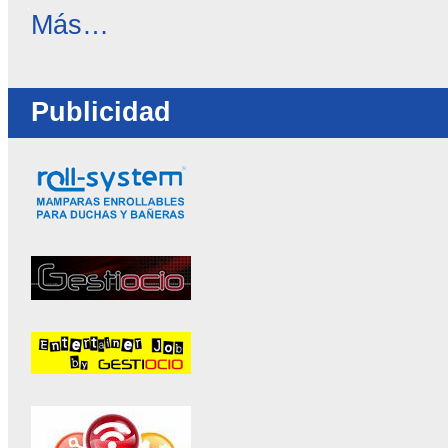
OC
Más…
Directorio
-
Publicidad