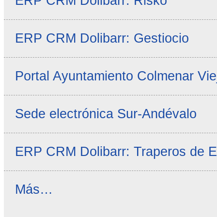
ERP CRM Dolibarr: Risko
ERP CRM Dolibarr: Gestiocio
Portal Ayuntamiento Colmenar Vie
Sede electrónica Sur-Andévalo
ERP CRM Dolibarr: Traperos de 
Noticias
Más…
propias
-