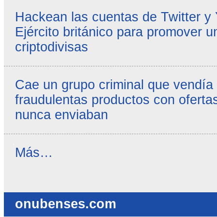
Hackean las cuentas de Twitter y
Ejército británico para promover u
criptodivisas
Cae un grupo criminal que vendía
fraudulentas productos con ofertas
nunca enviaban
Reseñas
Más…
destacadas
-
onubenses.com