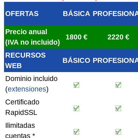
OFERTAS
BÁSICA
PROFESION
Precio anual
1800 €
2220 €
(IVA no incluido)
RECURSOS
BÁSICO
PROFESION
WEB
Dominio incluido
(
extensiones
)
Certificado
RapidSSL
Ilimitadas
cuentas *