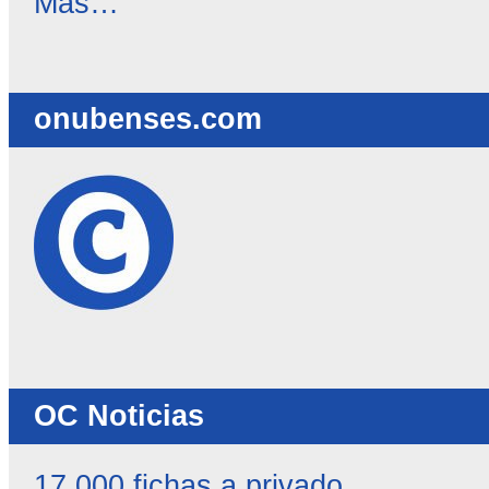
Más…
destacadas
-
onubenses.com
OC Noticias
17.000 fichas a privado