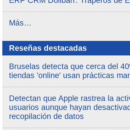
ERP CRM Dolibarr: Traperos de 
Noticias
Más…
propias
-
Reseñas destacadas
Bruselas detecta que cerca del 4
tiendas 'online' usan prácticas ma
Detectan que Apple rastrea la acti
usuarios aunque hayan desactivad
recopilación de datos