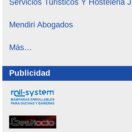
Servicios Turisticos Y Hosteleria 
Mendiri Abogados
OC
Más…
Directorio
-
Publicidad