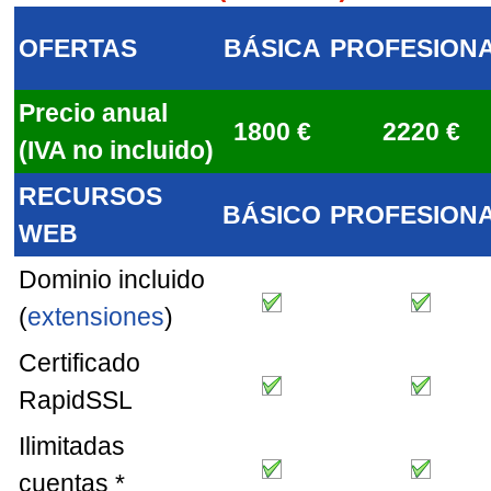
OFERTAS
BÁSICA
PROFESION
Precio anual
1800 €
2220 €
(IVA no incluido)
RECURSOS
BÁSICO
PROFESION
WEB
Dominio incluido
(
extensiones
)
Certificado
RapidSSL
Ilimitadas
cuentas *