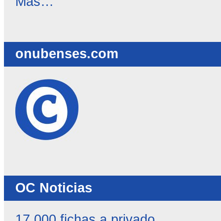
Más…
destacadas
-
onubenses.com
OC Noticias
17.000 fichas a privado