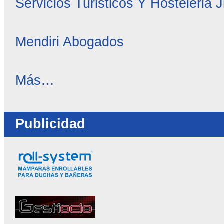
Servicios Turisticos Y Hosteleria 
Mendiri Abogados
OC
Más…
Directorio
-
Publicidad