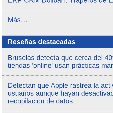
ERP CRM Dolibarr: Traperos de 
Noticias
Más…
propias
-
Reseñas destacadas
Bruselas detecta que cerca del 4
tiendas 'online' usan prácticas ma
Detectan que Apple rastrea la acti
usuarios aunque hayan desactivad
recopilación de datos