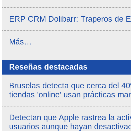
ERP CRM Dolibarr: Traperos de 
Noticias
Más…
propias
-
Reseñas destacadas
Bruselas detecta que cerca del 4
tiendas 'online' usan prácticas ma
Detectan que Apple rastrea la acti
usuarios aunque hayan desactivad