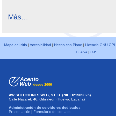
Reseñas
Más…
destacadas
-
Mapa del sitio
|
Accesibilidad
|
Hecho con Plone
|
Licencia GNU GPL
Huelva
|
OJS
AW SOLUCIONES WEB, S.L.U. (NIF B21509625)
Calle Nazaret, 46. Gibraleón (Huelva, España)
Administración de servidores dedicados
Presentación
|
Formulario de contacto