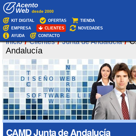
Cambiar
Navegación
a
contenido.
|
KIT DIGITAL
OFERTAS
TIENDA
Saltar
EMPRESA
CLIENTES
NOVEDADES
a
navegación
AYUDA
CONTACTO
/
/
/
C
Inicio
Clientes
Junta de Andalucía
Andalucía
CAMD Junta de Andalucía