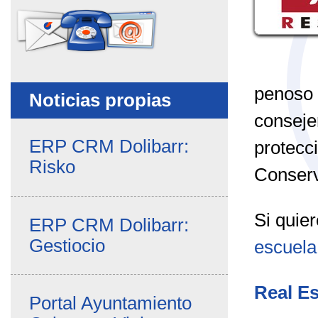
penoso 
Noticias propias
consejer
ERP CRM Dolibarr:
protecc
Risko
Conserv
Si quie
ERP CRM Dolibarr:
Gestiocio
escuela
Real Es
Portal Ayuntamiento