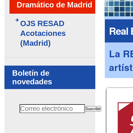
Dramático de Madrid
OJS RESAD
Real 
Acotaciones
(Madrid)
La R
artís
Boletín de
novedades
Client
Suscribir
Correo electrónico
No rellenar este campo