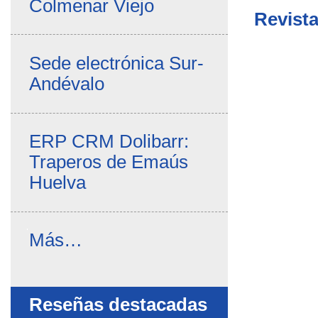
Colmenar Viejo
Revist
Sede electrónica Sur-
Andévalo
ERP CRM Dolibarr:
Traperos de Emaús
Huelva
Noticias
Más…
propias
-
Reseñas destacadas