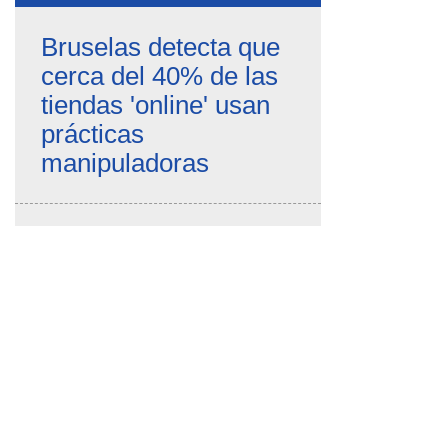
Bruselas detecta que
cerca del 40% de las
tiendas 'online' usan
prácticas
manipuladoras
Detectan que Apple
rastrea la actividad de
los usuarios aunque
hayan desactivado la
recopilación de datos
FACUA denuncia una