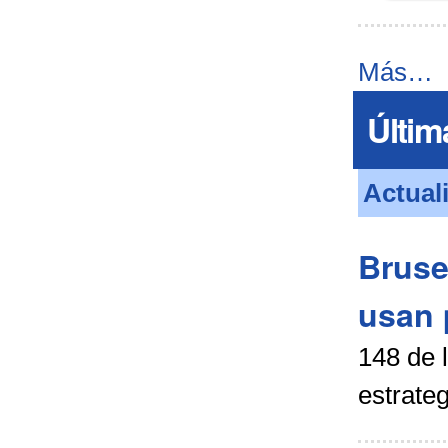
Más…
Últim
Actual
Bruse
usan 
148 de 
estrateg