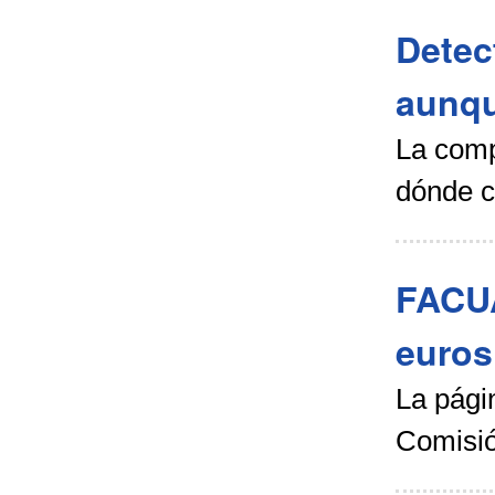
Detec
aunqu
La comp
dónde c
FACUA
euros
La págin
Comisió