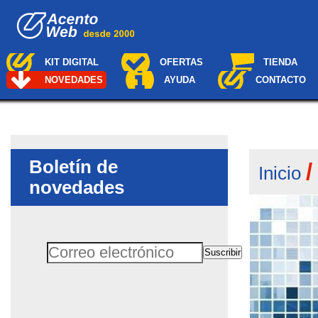
Cambiar
Navegación
a
contenido.
|
Saltar
KIT DIGITAL
OFERTAS
TIENDA
a
NOVEDADES
AYUDA
CONTACTO
navegación
Boletín de
Inicio
novedades
Suscribir
Correo electrónico
No rellenar este campo