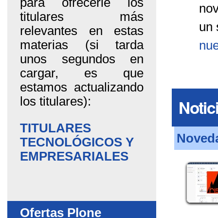
para ofrecerle los
no
titulares más
un 
relevantes en estas
materias (si tarda
nue
unos segundos en
cargar, es que
estamos actualizando
los titulares):
Notic
TITULARES
Noveda
TECNOLÓGICOS Y
EMPRESARIALES
Ofertas Plone