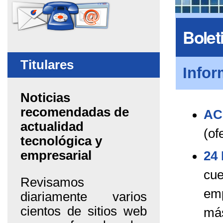
Bolet
Titulares
Infor
Noticias
recomendadas de
AC
actualidad
(of
tecnológica y
empresarial
24
cue
Revisamos
emp
diariamente varios
cientos de sitios web
más