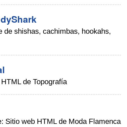
ddyShark
 de shishas, cachimbas, hookahs,
l
b HTML de Topografía
e: Sitio web HTML de Moda Flamenca