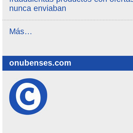
nunca enviaban
Reseñas
Más…
destacadas
-
onubenses.com