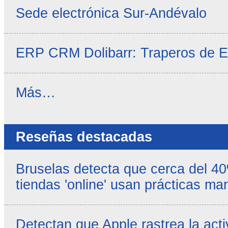
Sede electrónica Sur-Andévalo
ERP CRM Dolibarr: Traperos de 
Noticias
Más…
propias
-
Reseñas destacadas
Bruselas detecta que cerca del 4
tiendas 'online' usan prácticas ma
Detectan que Apple rastrea la acti