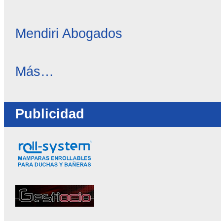
Mendiri Abogados
OC
Más…
Directorio
-
Publicidad