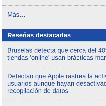
Noticias
Más…
propias
-
Reseñas destacadas
Bruselas detecta que cerca del 4
tiendas 'online' usan prácticas ma
Detectan que Apple rastrea la acti
usuarios aunque hayan desactivad
recopilación de datos