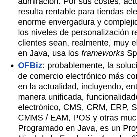
admiración. Por sus costes, act
resulta rentable para tiendas el
enorme envergadura y complejid
los niveles de personalización r
clientes sean, realmente, muy e
en Java, usa los
frameworks
Spr
OFBiz
: probablemente, la soluc
de comercio electrónico más co
en la actualidad, incluyendo, en
manera unificada, funcionalida
electrónico, CMS, CRM, ERP, 
CMMS / EAM, POS y otras muc
Programado en Java, es un Proy