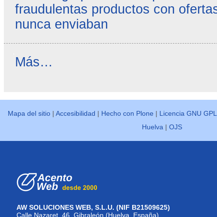
fraudulentas productos con ofertas
nunca enviaban
Reseñas
Más…
destacadas
-
Mapa del sitio
|
Accesibilidad
|
Hecho con Plone
|
Licencia GNU GPL
Huelva
|
OJS
AW SOLUCIONES WEB, S.L.U. (NIF B21509625)
Calle Nazaret, 46. Gibraleón (Huelva, España)