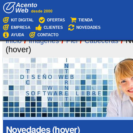
Cambiar
Navegación
a
contenido.
|
KIT DIGITAL
OFERTAS
TIENDA
Saltar
EMPRESA
CLIENTES
NOVEDADES
a
navegación
AYUDA
CONTACTO
/
/
/
/
N
Inicio
Imágenes
Piel
Cabeceras
(hover)
Novedades (hover)