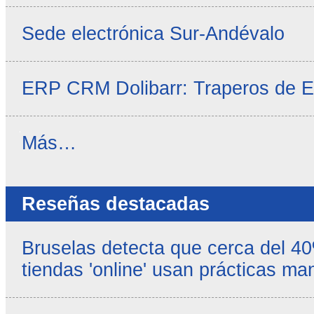
Sede electrónica Sur-Andévalo
ERP CRM Dolibarr: Traperos de 
Noticias
Más…
propias
-
Reseñas destacadas
Bruselas detecta que cerca del 4
tiendas 'online' usan prácticas ma