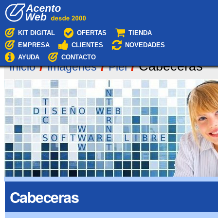
Cambiar
Navegación
a
contenido.
|
KIT DIGITAL
OFERTAS
TIENDA
Saltar
EMPRESA
CLIENTES
NOVEDADES
a
navegación
AYUDA
CONTACTO
/
/
/
Cabeceras
Inicio
Imágenes
Piel
Cabeceras