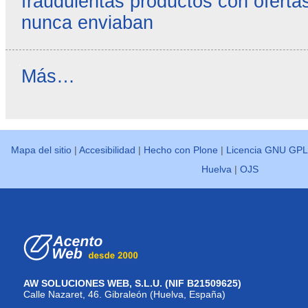
fraudulentas productos con ofertas
nunca enviaban
Reseñas
Más…
destacadas
-
Mapa del sitio
|
Accesibilidad
|
Hecho con Plone
|
Licencia GNU GPL
Huelva
|
OJS
AW SOLUCIONES WEB, S.L.U. (NIF B21509625)
Calle Nazaret, 46. Gibraleón (Huelva, España)