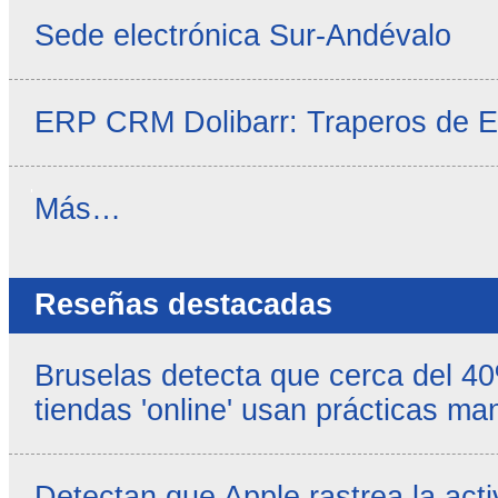
Sede electrónica Sur-Andévalo
ERP CRM Dolibarr: Traperos de 
Noticias
Más…
propias
-
Reseñas destacadas
Bruselas detecta que cerca del 4
tiendas 'online' usan prácticas ma
Detectan que Apple rastrea la acti