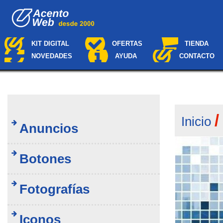
Cambiar
Navegación
a
contenido.
|
Saltar
KIT DIGITAL
OFERTAS
TIENDA
a
NOVEDADES
AYUDA
CONTACTO
navegación
Inicio
Anuncios
Botones
Fotografías
Iconos