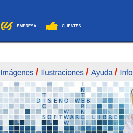
EMPRESA
CLIENTES
/
/
/
/
Imágenes
Ilustraciones
Ayuda
Inf