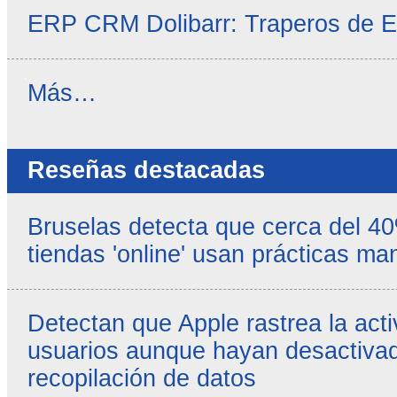
ERP CRM Dolibarr: Traperos de 
Noticias
Más…
propias
-
Reseñas destacadas
Bruselas detecta que cerca del 4
tiendas 'online' usan prácticas ma
Detectan que Apple rastrea la acti
usuarios aunque hayan desactivad
recopilación de datos