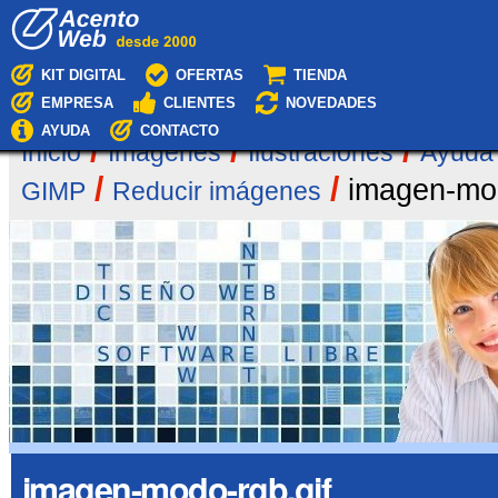
Cambiar
Navegación
a
contenido.
|
KIT DIGITAL
OFERTAS
TIENDA
Saltar
EMPRESA
CLIENTES
NOVEDADES
a
navegación
AYUDA
CONTACTO
/
/
/
Inicio
Imágenes
Ilustraciones
Ayuda
/
/
imagen-mod
GIMP
Reducir imágenes
imagen-modo-rgb.gif