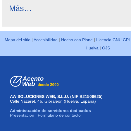
Reseñas
Más…
destacadas
-
Mapa del sitio
|
Accesibilidad
|
Hecho con Plone
|
Licencia GNU GPL
Huelva
|
OJS
AW SOLUCIONES WEB, S.L.U. (NIF B21509625)
Calle Nazaret, 46. Gibraleón (Huelva, España)
Administración de servidores dedicados
Presentación
|
Formulario de contacto