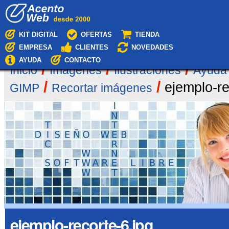
Cambiar
Navegación
a
contenido.
|
KIT DIGITAL
OFERTAS
TIENDA
Saltar
EMPRESA
CLIENTES
NOVEDADES
a
navegación
AYUDA
CONTACTO
/
/
/
Inicio
Imágenes
Ilustraciones
Ayuda
/
/
ejemplo-re
GIMP
Recortar imágenes
ejemplo-recorte-6.jpg