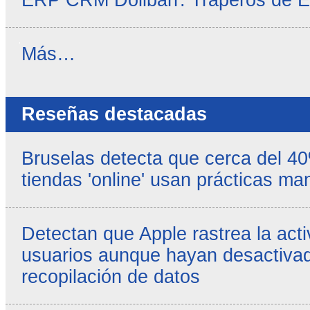
ERP CRM Dolibarr: Traperos de 
Noticias
Más…
propias
-
Reseñas destacadas
Bruselas detecta que cerca del 4
tiendas 'online' usan prácticas ma
Detectan que Apple rastrea la acti
usuarios aunque hayan desactivad
recopilación de datos