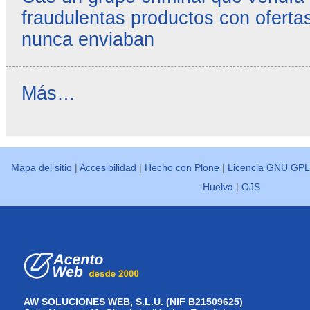
fraudulentas productos con ofertas
nunca enviaban
Reseñas
Más…
destacadas
-
Mapa del sitio
|
Accesibilidad
|
Hecho con Plone
|
Licencia GNU GPL
Huelva
|
OJS
AW SOLUCIONES WEB, S.L.U. (NIF B21509625)