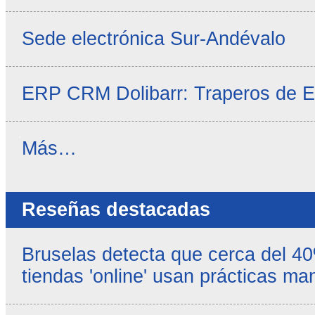
Sede electrónica Sur-Andévalo
ERP CRM Dolibarr: Traperos de 
Noticias
Más…
propias
-
Reseñas destacadas
Bruselas detecta que cerca del 4
tiendas 'online' usan prácticas ma