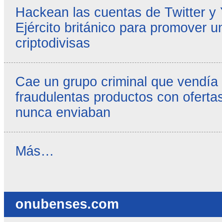
Hackean las cuentas de Twitter y
Ejército británico para promover u
criptodivisas
Cae un grupo criminal que vendía
fraudulentas productos con ofertas
nunca enviaban
Reseñas
Más…
destacadas
-
onubenses.com