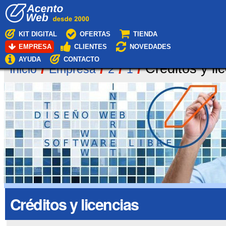
Cambiar
Navegación
a
contenido.
|
KIT DIGITAL
OFERTAS
TIENDA
Saltar
EMPRESA
CLIENTES
NOVEDADES
a
navegación
AYUDA
CONTACTO
/
/
/
/
Créditos y li
Inicio
Empresa
2
1
Créditos y licencias