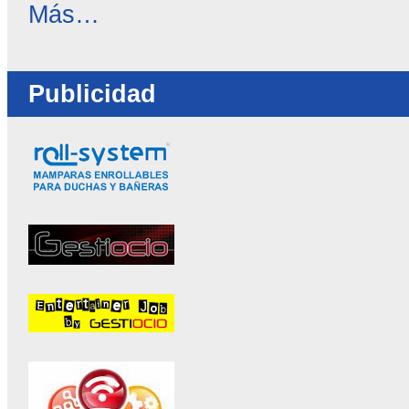
OC
Más…
Directorio
-
Publicidad