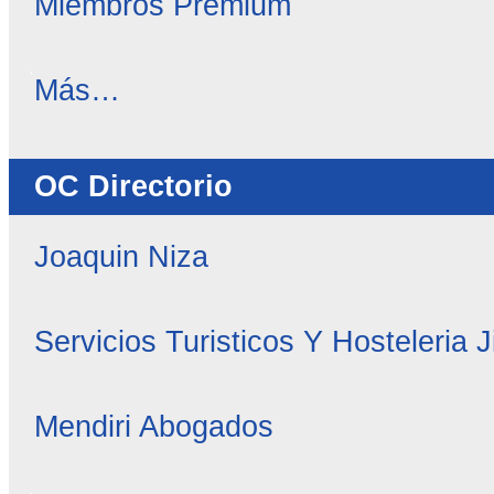
Miembros Premium
OC
Más…
Noticias
-
OC Directorio
Joaquin Niza
Servicios Turisticos Y Hosteleria 
Mendiri Abogados