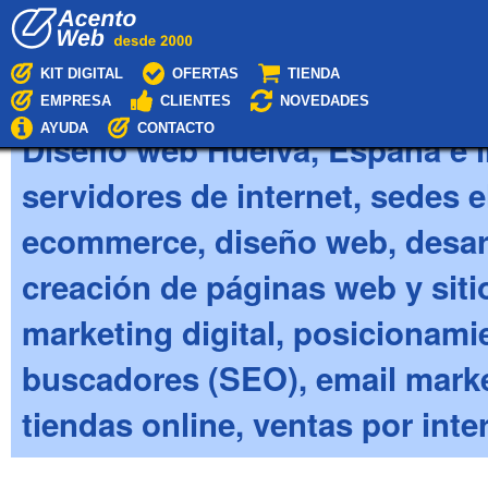
Cambiar
Navegación
a
contenido.
|
Acento Web
KIT DIGITAL
OFERTAS
TIENDA
Saltar
EMPRESA
CLIENTES
NOVEDADES
a
navegación
AYUDA
CONTACTO
Diseño web Huelva, España e i
servidores de internet, sedes e
ecommerce, diseño web, desar
creación de páginas web y siti
marketing digital, posicionam
buscadores (SEO), email marke
tiendas online, ventas por inter