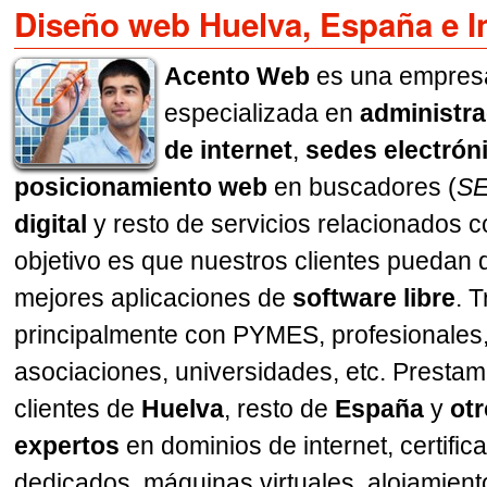
Diseño web Huelva, España e I
Acento Web
es una empres
especializada en
administra
de internet
,
sedes electrón
posicionamiento web
en buscadores (
S
digital
y resto de servicios relacionados 
objetivo es que nuestros clientes puedan d
mejores aplicaciones de
software libre
. 
principalmente con PYMES, profesionales
asociaciones, universidades, etc. Prestam
clientes de
Huelva
, resto de
España
y
ot
expertos
en dominios de internet, certifi
dedicados, máquinas virtuales, alojamien