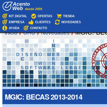
Cambiar
Navegación
a
contenido.
|
KIT DIGITAL
OFERTAS
TIENDA
Saltar
EMPRESA
CLIENTES
NOVEDADES
a
navegación
AYUDA
CONTACTO
/
/
/
MGIC: BE
Inicio
UHU
Novedades
MGIC: BECAS 2013-2014