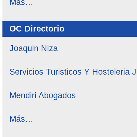
OC
Más…
Noticias
-
OC Directorio
Joaquin Niza
Servicios Turisticos Y Hosteleria 
Mendiri Abogados
OC
Más…
Directorio
-