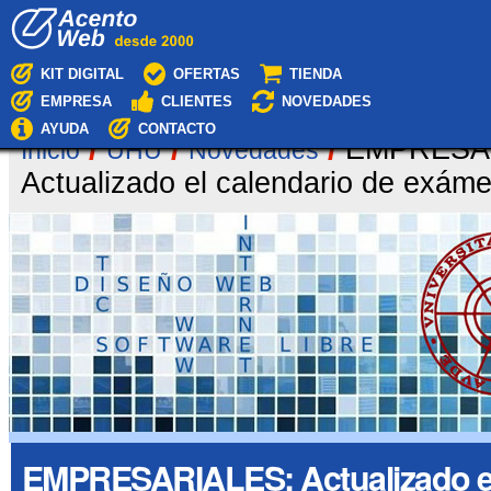
Cambiar
Navegación
a
contenido.
|
KIT DIGITAL
OFERTAS
TIENDA
Saltar
EMPRESA
CLIENTES
NOVEDADES
a
navegación
AYUDA
CONTACTO
/
/
/
EMPRESA
Inicio
UHU
Novedades
Actualizado el calendario de exám
EMPRESARIALES: Actualizado el