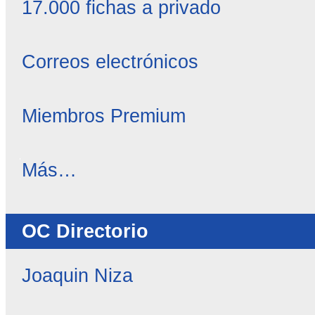
17.000 fichas a privado
Correos electrónicos
Miembros Premium
OC
Más…
Noticias
-
OC Directorio
Joaquin Niza