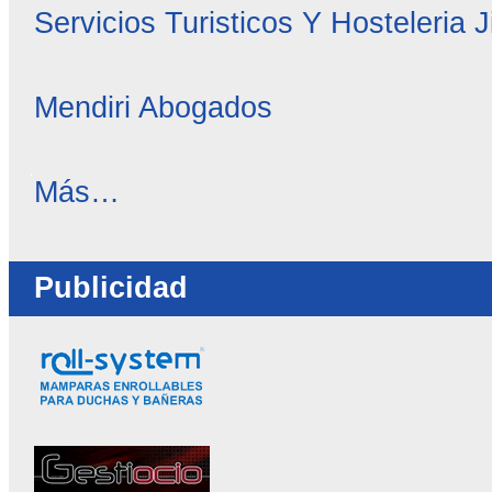
Servicios Turisticos Y Hosteleria 
Mendiri Abogados
OC
Más…
Directorio
-
Publicidad