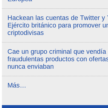
Hackean las cuentas de Twitter y
Ejército británico para promover u
criptodivisas
Cae un grupo criminal que vendía
fraudulentas productos con ofertas
nunca enviaban
Reseñas
Más…
destacadas
-