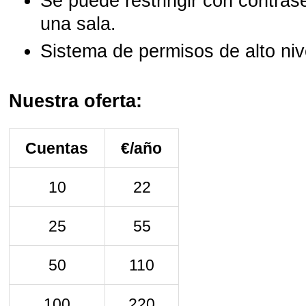
Se puede restringir con contras
una sala.
Sistema de permisos de alto niv
Nuestra oferta:
Cuentas
€/año
10
22
25
55
50
110
100
220