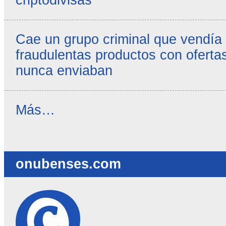
criptodivisas
Cae un grupo criminal que vendía
fraudulentas productos con ofertas
nunca enviaban
Reseñas
Más…
destacadas
-
onubenses.com