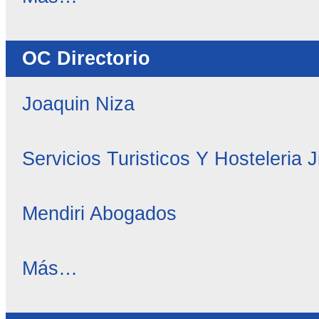
Noticias
-
OC Directorio
Joaquin Niza
Servicios Turisticos Y Hosteleria 
Mendiri Abogados
OC
Más…
Directorio
-