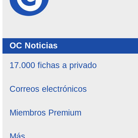
OC Noticias
17.000 fichas a privado
Correos electrónicos
Miembros Premium
OC
Más…