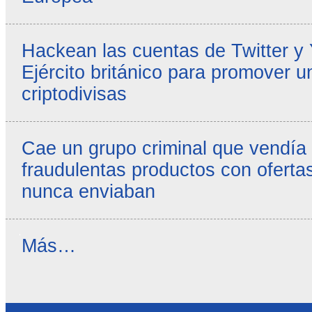
Hackean las cuentas de Twitter y
Ejército británico para promover u
criptodivisas
Cae un grupo criminal que vendía
fraudulentas productos con ofertas
nunca enviaban
Reseñas
Más…
destacadas
-