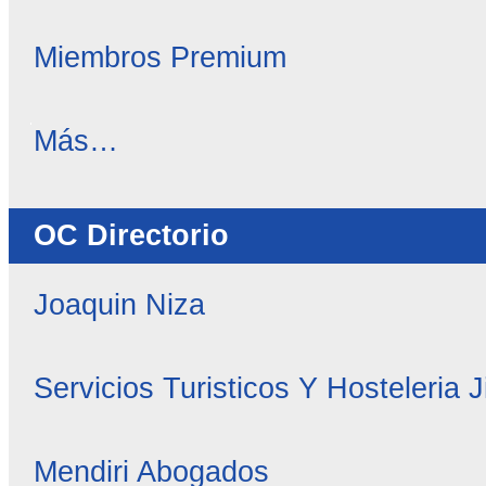
Miembros Premium
OC
Más…
Noticias
-
OC Directorio
Joaquin Niza
Servicios Turisticos Y Hosteleria 
Mendiri Abogados