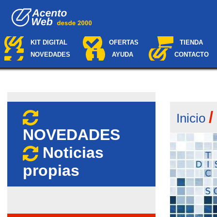
Cambiar
Navegación
a
contenido.
|
Saltar
KIT DIGITAL
OFERTAS
TIENDA
a
NOVEDADES
AYUDA
CONTACTO
navegación
Inicio
NOVEDADES
Noticias
propias