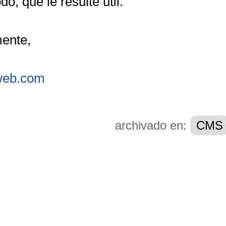
do, que le resulte útil.
ente,
web.com
archivado en:
CMS