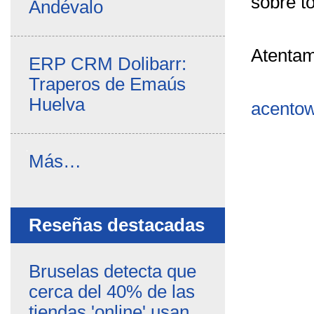
sobre to
Andévalo
Atentam
ERP CRM Dolibarr:
Traperos de Emaús
Huelva
acento
Noticias
Más…
propias
-
Reseñas destacadas
Bruselas detecta que
cerca del 40% de las
tiendas 'online' usan