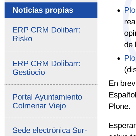
Plo
Noticias propias
rea
ERP CRM Dolibarr:
opi
Risko
de 
Plo
ERP CRM Dolibarr:
(di
Gestiocio
En brev
Español
Portal Ayuntamiento
Colmenar Viejo
Plone.
Esperam
Sede electrónica Sur-