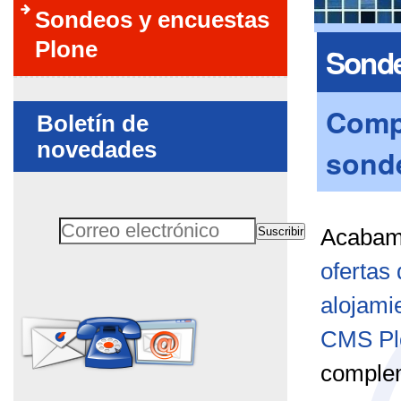
Sondeos y encuestas
Plone
Sonde
Compl
Boletín de
novedades
sonde
Suscribir
Acabamo
Correo electrónico
ofertas
No rellenar este campo
alojami
CMS Pl
comple