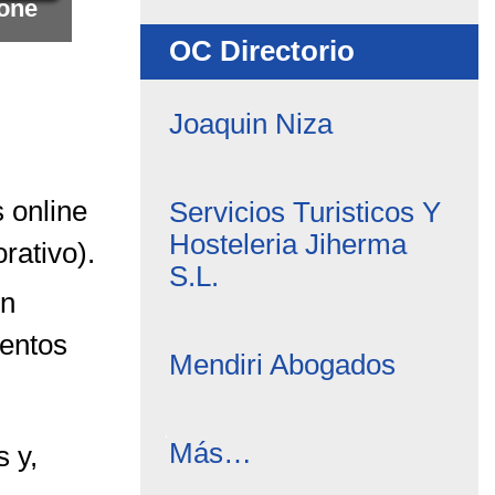
lone
-
OC Directorio
Joaquin Niza
s online
Servicios Turisticos Y
Hosteleria Jiherma
rativo).
S.L.
en
entos
Mendiri Abogados
OC
Más…
 y,
Directorio