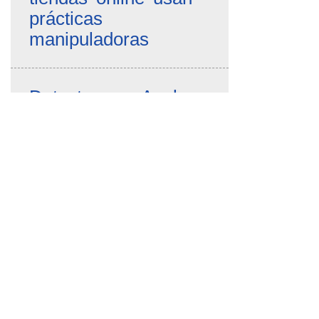
prácticas
manipuladoras
Detectan que Apple
rastrea la actividad de
los usuarios aunque
hayan desactivado la
recopilación de datos
FACUA denuncia una
web que simula ser
oficial y cobra 15
euros por tramitar la