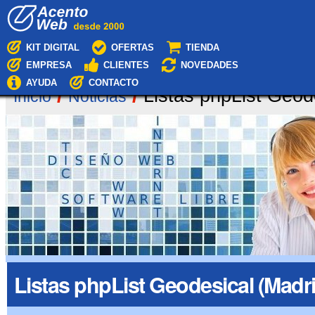
Cambiar
Navegación
a
contenido.
|
KIT DIGITAL
OFERTAS
TIENDA
Saltar
EMPRESA
CLIENTES
NOVEDADES
a
navegación
AYUDA
CONTACTO
/
/
Listas phpList Geod
Inicio
Noticias
Listas phpList Geodesical (Madr