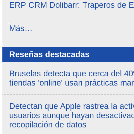
ERP CRM Dolibarr: Traperos de 
Noticias
Más…
propias
-
Reseñas destacadas
Bruselas detecta que cerca del 4
tiendas 'online' usan prácticas ma
Detectan que Apple rastrea la acti
usuarios aunque hayan desactivad
recopilación de datos