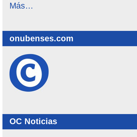
Reseñas
Más…
destacadas
-
onubenses.com
OC Noticias