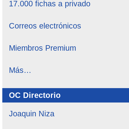
17.000 fichas a privado
Correos electrónicos
Miembros Premium
OC
Más…
Noticias
-
OC Directorio
Joaquin Niza